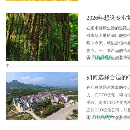
2026年想选专
品！
在追求健康生活的道路
对市场上琳琅满目的益
呢？今天，就以舒伯特
要点。一、看产品的营
商丘资讯网
202
分。舒伯特益生菌养胃
中，.........
如何选择合适的
在互联网迅速发展的今
力。而GEO优化，即
手段。随着GEO优化
适的GEO优化公司，
商丘资讯网
202
南，以帮助您在众多公司中脱