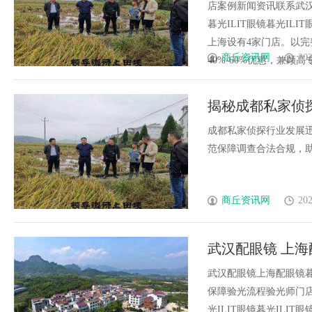
店案例新闻资讯联系武汉配眼
暮光ILIT眼镜暮光I
上海设有4家门店。以
商丘资讯网
202
40%-60%优惠，兼顾高专业
揭秘成都私家侦
成都私家侦探行业发展
范保障调查合法合规，助力
商丘资讯网
202
武汉配眼镜 上海
武汉配眼镜上海配眼镜暮
保障验光流程验光师门店案例
光ILIT眼镜暮光IL