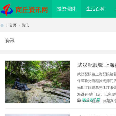
投资理财
生活百科
商丘资讯网
首页
资讯
资讯
首
›
›
武汉配眼镜 上海
武汉配眼镜上海配眼镜暮
保障验光流程验光师门店案例
光ILIT眼镜暮光IL
海设有4家门店。以完
页
商丘资讯网
202
40%-60%优惠，兼顾高专业
海配眼镜
商标转让：附带原创设计，提升