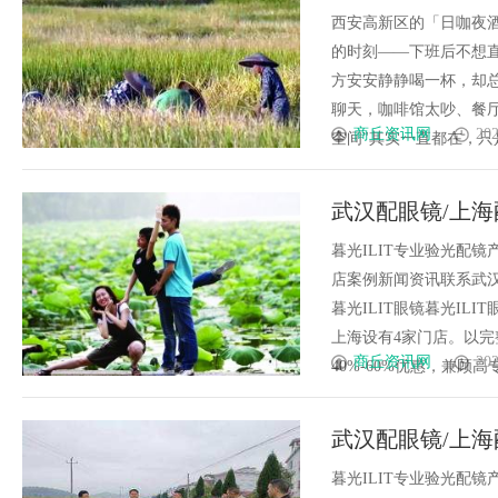
容纳温柔
西安高新区的「日咖夜
的时刻——下班后不想
方安安静静喝一杯，却
聊天，咖啡馆太吵、餐
商丘资讯网
202
空间"其实一直都在，只是你
武汉配眼镜/上海
暮光ILIT专业验光配
店案例新闻资讯联系武汉配眼
暮光ILIT眼镜暮光I
上海设有4家门店。以
商丘资讯网
202
40%-60%优惠，兼顾高专业
武汉配眼镜/上海
暮光ILIT专业验光配