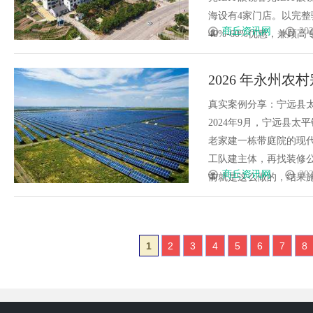
海设有4家门店。以完
商丘资讯网
202
40%-60%优惠，兼顾高专业
2026 年永州
不用自己跑断腿
真实案例分享：宁远县
2024年9月，宁远县
老家建一栋带庭院的现
工队建主体，再找装修
商丘资讯网
202
前就是这么做的，结果施工
1
2
3
4
5
6
7
8