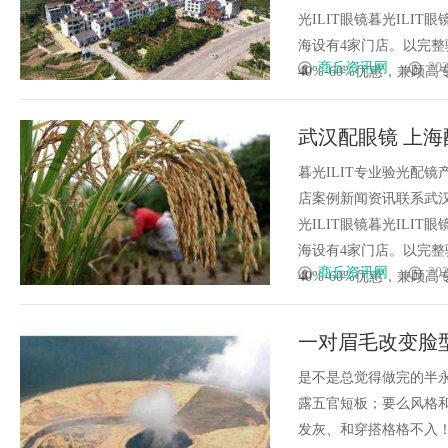
光ILIT眼镜暮光IL
海设有4家门店。以完
商丘资讯网
202
40%-60%优惠，兼顾高专业
武汉配眼镜 上海
暮光ILIT专业验光配
店案例新闻资讯联系武汉配眼
光ILIT眼镜暮光IL
海设有4家门店。以完
商丘资讯网
202
40%-60%优惠，兼顾高专业
一对眉毛改变脸
眉形解法！久匠帮
是不是总觉得做完的半
露五官短板；要么风格
发灰、和穿搭格格不入