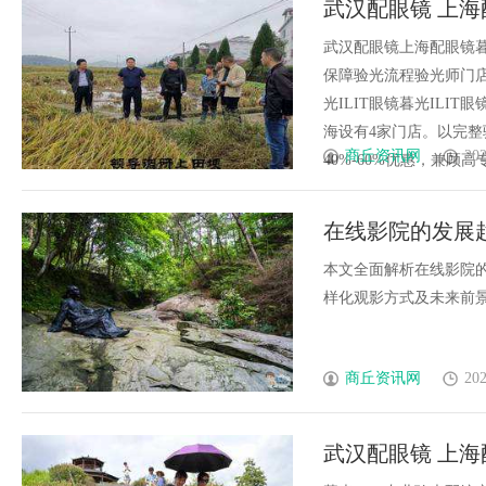
武汉配眼镜 上海
辨识度
武汉配眼镜上海配眼镜暮
保障验光流程验光师门店案例
光ILIT眼镜暮光IL
海设有4家门店。以完
商丘资讯网
202
40%-60%优惠，兼顾高专业
在线影院的发展
本文全面解析在线影院
样化观影方式及未来前景，
商丘资讯网
202
武汉配眼镜 上海