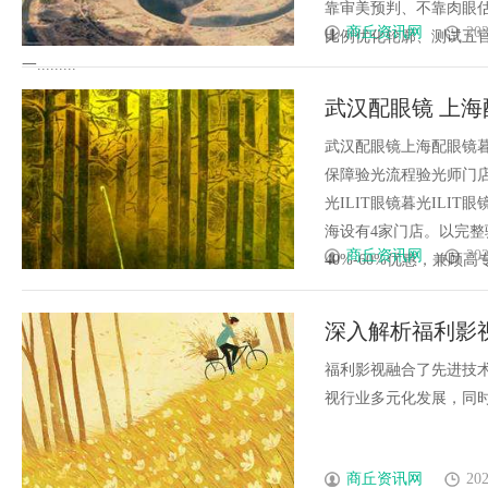
靠审美预判、不靠肉眼
商丘资讯网
202
比例优化轮廓、测试五
一.........
武汉配眼镜 上海
武汉配眼镜上海配眼镜暮
保障验光流程验光师门店案例
光ILIT眼镜暮光IL
海设有4家门店。以完
商丘资讯网
202
40%-60%优惠，兼顾高专业
深入解析福利影
势
福利影视融合了先进技
视行业多元化发展，同时面
商丘资讯网
202