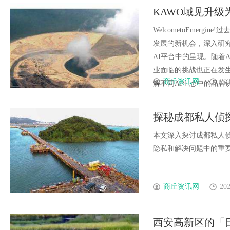
KAWO域见升级为
WelcometoEmer
发展的新机会，深入研
AI平台中的呈现。随着
业面临的挑战也正在发
商丘资讯网
202
解不同AI生态中的品牌认知与
探秘成都私人侦
本文深入探讨成都私人
隐私和解决问题中的重要作
商丘资讯网
202
西安高新区的「