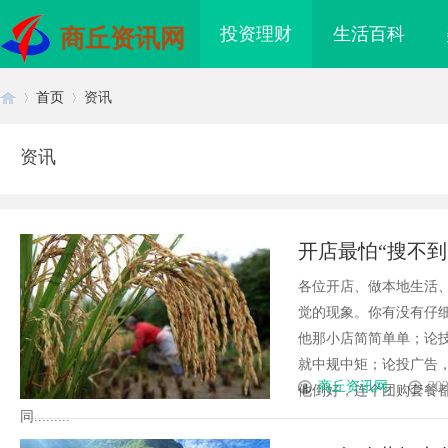
投资理财
生活百科
商丘资讯网
首页
资讯
资讯
首
›
›
开店最怕“搜不到
费派单？
各位开店、做本地生活
觉的现象。你有没有仔
他那小店简简单单；论
就中规中矩；论投广告
页
商丘资讯网
202
他倒好，连个团购套餐
同.........
海配眼镜
商标转让：附带原创设计，提升