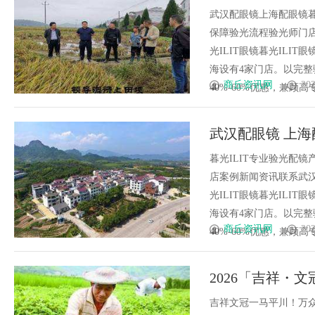
武汉配眼镜上海配眼镜暮
保障验光流程验光师门店案例
光ILIT眼镜暮光IL
海设有4家门店。以完
商丘资讯网
202
40%-60%优惠，兼顾高专业
武汉配眼镜 上海
暮光ILIT专业验光配
店案例新闻资讯联系武汉配眼
光ILIT眼镜暮光IL
海设有4家门店。以完
商丘资讯网
202
40%-60%优惠，兼顾高专业
2026「吉祥・
吉祥文冠一马平川！万