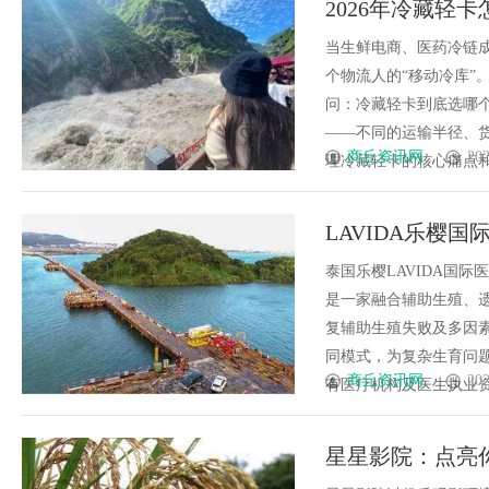
2026年冷藏轻
辨识度
增效最优解
当生鲜电商、医药冷链成
个物流人的“移动冷库”
问：冷藏轻卡到底选哪
——不同的运输半径、
商丘资讯网
202
理冷藏轻卡的核心痛点和主
LAVIDA乐樱国
泰国乐樱LAVIDA国际医疗
是一家融合辅助生殖、
复辅助生殖失败及多因素
同模式，为复杂生育问题
商丘资讯网
202
有医疗机构及医生执业资质，并
星星影院：点亮