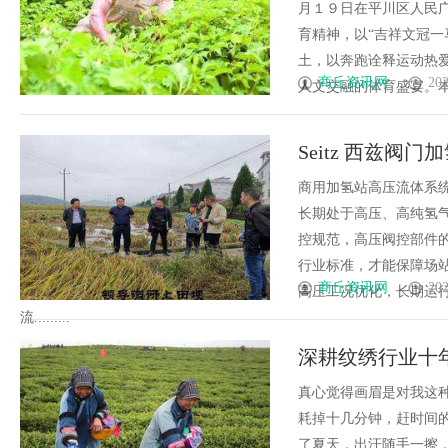
月１９日在平川区人民
育精神，以“吉祥文冠一
土，以奔跑诠释运动热
商丘资讯网
202
人文交融的体育盛宴。本届
Seitz 西兹
标准
商用加氢站高压流体系
长期处于高压、高纯氢
控规范，高压阀控部件
行业标准，才能保障场
商丘资讯网
202
高压工况优化，长期运
流.........
深耕纹绣行业十
永久定妆头部品
真心觉得画眉是对我这
耗掉十几分钟，赶时间
了夏天，出汗随手一擦