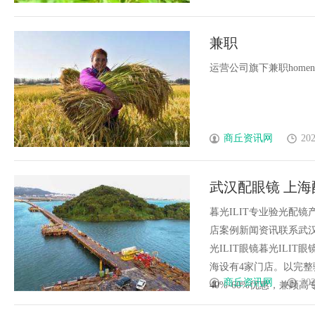
兼职
运营公司旗下兼职homenewscon
商丘资讯网
202
武汉配眼镜 上海
暮光ILIT专业验光配
店案例新闻资讯联系武汉配眼
光ILIT眼镜暮光IL
海设有4家门店。以完
商丘资讯网
202
40%-60%优惠，兼顾高专业