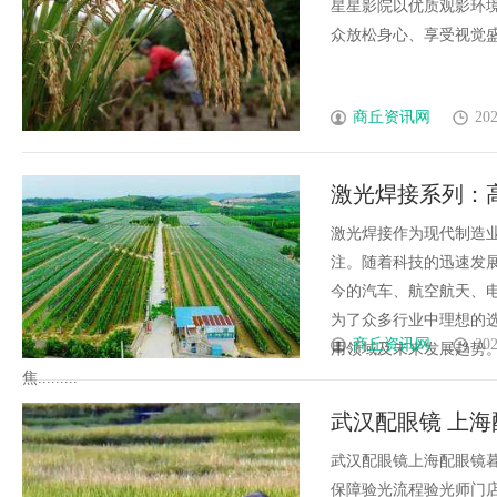
星星影院以优质观影环
众放松身心、享受视觉盛宴的
商丘资讯网
202
激光焊接系列：
激光焊接作为现代制造
注。随着科技的迅速发
今的汽车、航空航天、
为了众多行业中理想的
商丘资讯网
202
用领域及未来发展趋势
焦.........
武汉配眼镜 上海
武汉配眼镜上海配眼镜暮
保障验光流程验光师门店案例