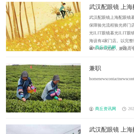
武汉配眼镜 上海
武汉配眼镜上海配眼镜暮
保障验光流程验光师门店案例
光ILIT眼镜暮光IL
海设有4家门店。以完
商丘资讯网
202
40%-60%优惠，兼顾高专业
兼职
homenewscontactnewscontac
商丘资讯网
202
武汉配眼镜 上海