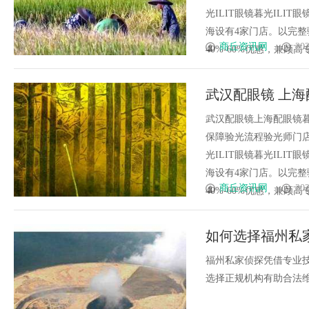
光ILIT眼镜暮光IL
海设有4家门店。以完
商丘资讯网
202
40%-60%优惠，兼顾高专业
武汉配眼镜 上海
武汉配眼镜上海配眼镜暮
保障验光流程验光师门店案例
光ILIT眼镜暮光IL
海设有4家门店。以完
商丘资讯网
202
40%-60%优惠，兼顾高专业
如何选择福州私
福州私家侦探凭借专业
选择正规机构有助合法维权