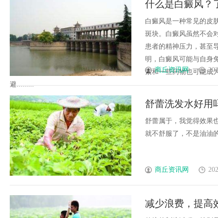
什么是白癜风？
行业秘诀？
花钱，ai却天天给他免费派单？
白癜风是一种常见的皮
斑块。白癜风虽然不会
患者的精神压力，甚至
明，白癜风可能与自身
商丘资讯网
202
素和一些药物也可能成
避.........
舒蕾洗发水好用
舒蕾属于，我觉得效果
就不舒服了，不是油油的那种
商丘资讯网
202
减少浪费，提高