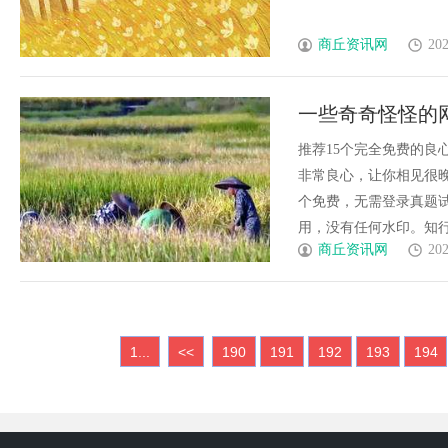
商丘资讯网
202
一些奇奇怪怪的
推荐15个完全免费的良
非常良心，让你相见很晚，
个免费，无需登录真题试
用，没有任何水印。知行真
商丘资讯网
202
1...
<<
190
191
192
193
194