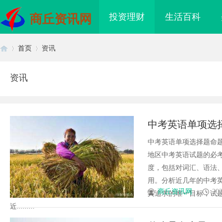
投资理财
生活百科
商丘资讯网
首页
资讯
资讯
首
›
›
中考英语单项选
中考英语单项选择题命
地区中考英语试题的必
度，包括对词汇、语法
用。分析近几年的中考
页
商丘资讯网
202
其追求的唯一目标；试
近.........
电桩项目软件开发商，
开店最怕“搜不到”为什么隔壁店