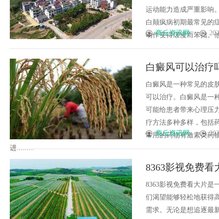
运动能力造成严重影响。
白颠疯病初期最常见的
商丘资讯网
202
动作变得缓慢而笨拙。他们
白癜风可以治疗
白癜风是一种常见的皮
可以治疗。白癜风是一
可能给患者带来心理压
疗方法多种多样，包括
商丘资讯网
202
常用的药物有激素类药
进.........
8363影视免费看
8363影视免费看大片
们渴望能够轻松地获得高
需求。无论是想追逐最新