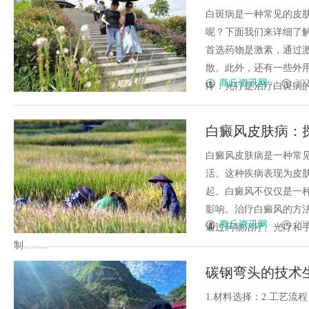
白斑病是一种常见的皮
呢？下面我们来详细了解
首选药物是激素，通过
散。此外，还有一些外用
商丘资讯网
202
疗：光疗是治疗白斑病的有
白癜风皮肤病：
白癜风皮肤病是一种常
活。这种疾病表现为皮
起。白癜风不仅仅是一
影响。治疗白癜风的方
商丘资讯网
202
通过药物治疗、光疗和
制.........
碳钢弯头的技术
1.材料选择：2.工艺