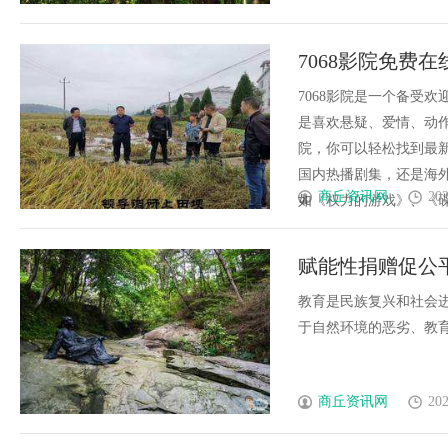
7068影院免费
7068影院是一个备受
是喜欢悬疑、爱情、动作
院，你可以轻松找到最
国内热播剧集，还是海外
商丘资讯网
202
如《权力的游戏》、《碟中谍
赋能性捐赠促公平 
教育是民族复兴和社会进
于自然环境的恶劣、教育资源
商丘资讯网
202