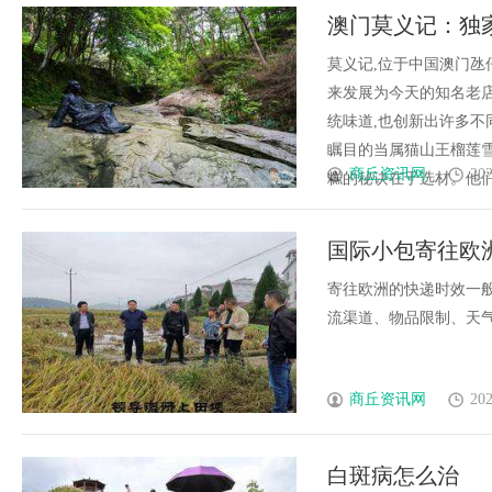
澳门莫义记：独
的故事
莫义记,位于中国澳门氹
来发展为今天的知名老店
统味道,也创新出许多不
瞩目的当属猫山王榴莲
商丘资讯网
202
糕的秘诀在于选材。他们以来
国际小包寄往欧
寄往欧洲的快递时效一般
流渠道、物品限制、天气等。
商丘资讯网
202
白斑病怎么治