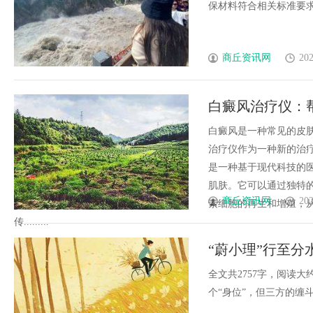
保材料符合相关标准要求。-焊
商丘资讯网
202
白癜风治疗仪：
白癜风是一种常见的皮
治疗仪作为一种新的治
是一种基于现代科技的
肌肤。它可以通过独特
商丘资讯网
202
素细胞的再生和增殖，
传.........
“蔚小理”行至分
全文共2757字，阅读
个“身位”，但三方的缠斗并未