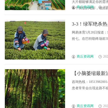
大片都能够满足你的需求
商丘资讯网
202
各个类型的电影，包括剧情
3-3！绿军绝杀热
网易体育5月28日报道
抢七。在巴特勒终场前3秒帮
商丘资讯网
202
【小脑萎缩最新
咨询热线：1851398
患者常常会出现走路不稳、记
商丘资讯网
202