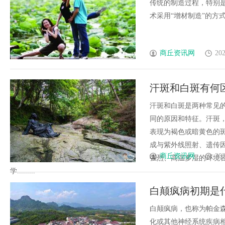
角色
传统的制造过程，特别
术采用“增材制造”的方式，从
商丘资讯网
202
汗斑和白斑有何
汗斑和白斑是两种常见
同的原因和特征。汗斑
表现为褐色或暗黄色的
成与紫外线照射、遗传
商丘资讯网
202
强烈、高温多湿的环境
学.........
白颠疯病初期是
白颠疯病，也称为帕金
化或其他神经系统疾病