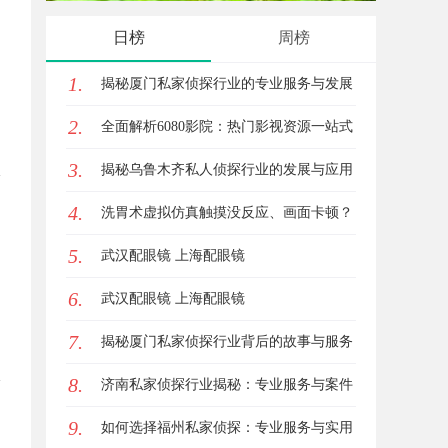
平台
的眉眼
日榜
周榜
笔！淡
1.
揭秘厦门私家侦探行业的专业服务与发展
2.
趋势
全面解析6080影院：热门影视资源一站式
3.
观看体验
揭秘乌鲁木齐私人侦探行业的发展与应用
4.
前景
洗胃术虚拟仿真触摸没反应、画面卡顿？
5.
立方幻境破解难题
武汉配眼镜 上海配眼镜
6.
武汉配眼镜 上海配眼镜
7.
揭秘厦门私家侦探行业背后的故事与服务
8.
价值
济南私家侦探行业揭秘：专业服务与案件
9.
解析全方位指南
如何选择福州私家侦探：专业服务与实用