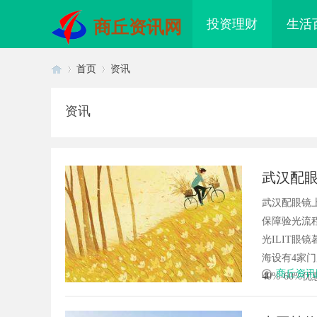
投资理财
生活
商丘资讯网
首页
资讯
资讯
首
›
›
武汉配眼
武汉配眼镜
保障验光流程
光ILIT眼
海设有4家
页
商丘资讯
40%-60%优
配眼镜 上海配眼镜
激光焊接系列：高效