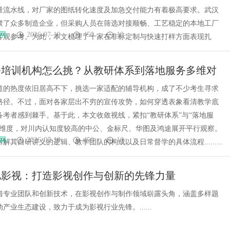
量流水线，对厂家的图纸转化速度及加急交付能力有着极高要求。武汉
聚了众多制造企业，但采购人员在筛选对接顺畅、工艺稳定的本地工厂
网
2026-07-19
450
10
客观参考。为此，本文梳理了十家在非标定制与快速打样方面表现扎
公培训机构怎么挑？从教研体系到落地服务多维对
主流品牌
道的热度依旧居高不下，挑选一家适配的辅导机构，成了不少考生寻求
路径。不过，面对各家层出不穷的宣传攻势，如何穿透表象看清教学底
备考者感到棘手。基于此，本文收敛视线，紧扣“教研体系”与“落地服
操维度，对川内认知度较高的中公、金标尺、华图及鸿途展开平行观察。
网
2026-07-19
450
10
解其自研讲义的逻辑、教学团队的构成以及日常督学的具体流程.........
驰影视：打造影视创作与创新的先锋力量
借专业团队和创新技术，在影视创作与制作领域崭露头角，涵盖多样题
产业生态建设，致力于成为影视行业先锋。......