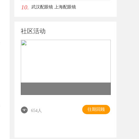
10.
指南详解
武汉配眼镜 上海配眼镜
社区活动
往期回顾
654人