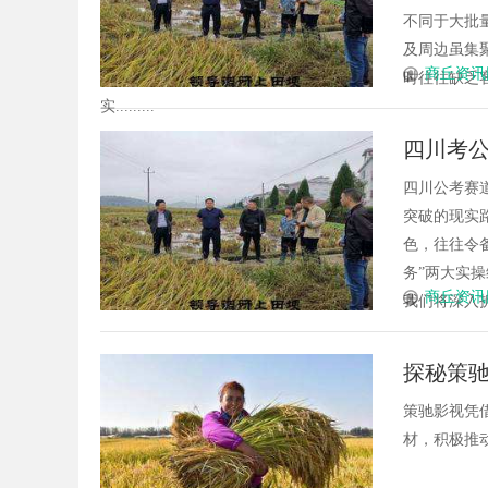
不同于大批
及周边虽集
商丘资讯
时往往缺乏
实.........
四川考
比四家
四川公考赛
突破的现实
色，往往令
务”两大实
商丘资讯
我们将深入拆
探秘策
策驰影视凭
材，积极推动