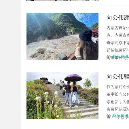
向公伟建
学研融
内蒙古自治
点。内蒙古
奇蒙药旗下
起传统蒙药
商丘资讯
药董事长向公
向公伟
作为蒙药企
董事长向公
索创新，为
奇蒙药从源
商丘资讯
言：“绿色原