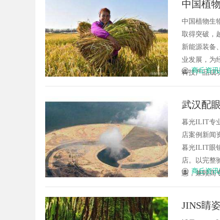
中国植物
制造解决方案
中国植物生
取得突破，
新能源装备
业发展，为
商丘资讯
科技产品成功
武汉配
暮光ILI
店案例新闻资讯
暮光ILI
店。以完整验
商丘资讯
惠，兼顾高专业
JINS