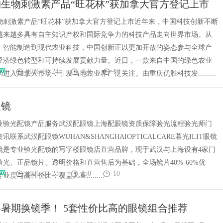
生物刺激素产品“旺花林”获加拿大官方登记上市
平台的全新体验
物刺激素产品“旺花林”获加拿大官方登记上市近年来，中国科技创新不断
越来越多具有自主知识产权和国际竞争力的科技产品走向世界市场。从
、智能制造到现代农业科技，中国创新正以更加开放的姿态参与全球产
经济绿色转型和可持续发展贡献力量。近日，一款来自中国的绿色农业
网
2026-07-24
450
10
进入加拿大市场，引发当地农业界广泛关注。由重庆优胜科技发.........
眼镜
T专业验光配镜产品服务武汉配眼镜上海配眼镜资质保障验光流程验光师门
联系武汉配眼镜WUHAN&SHANGHAIOPTICALCARE暮光ILIT眼镜
T眼镜是专业验光配镜的写字楼眼镜店直营品牌，现于武汉与上海设有4家门
光、正品镜片、透明价格和直营售后为基础，全场镜片40%-60%优
网
2026-07-23
450
10
度与高性价比；覆盖儿童.........
睛姿暑期换镜季！ 5套性价比高的眼镜组合推荐