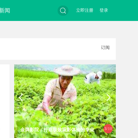
新闻
立即注册
登录
搜
订阅
索
3
/10
金牌影院：打造极致观影体验的专业
温婉灵