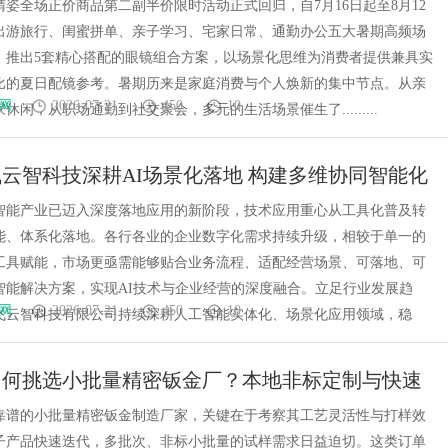
S睛姿全场正价商品第二副半价限时活动正式回归，自7月16日起至8月12
出游旅行、闺蜜拼单、亲子学习、宅家日常、通勤办公五大暑期高频场
，推出5套精心搭配的眼镜组合方案，以场景化思维为消费者提供兼具实
比的夏日配镜参考。暑期历来是家庭消费与个人焕新的集中节点。从亲
网
2026-07-21
450
10
休闲，从职场通勤到社交聚会，多元的生活场景催生了.........
云智科技深耕AI场景化落地 构建多维协同智能化
系
智能产业已迈入深度落地应用的新阶段，技术应用重心从工具化普及转
能、体系化落地。各行各业的企业数字化需求持续升级，相较于单一的
工具赋能，市场更亟需能够贴合业务流程、适配经营场景、可落地、可
智能解决方案，实现AI技术与企业经营的深度融合。立足行业发展趋
网
2026-07-21
450
10
飞云智科技有限公司持续深耕人工智能实体化、场景化应用领域，稳
如何挑选小批量精密钣金厂？本地非标定制与快速
业推荐
靠谱的小批量精密钣金制造厂家，关键在于考察其工艺灵活性与打样效
子产品快速迭代，多批次、非标小批量的试样需求日益迫切。这类订单