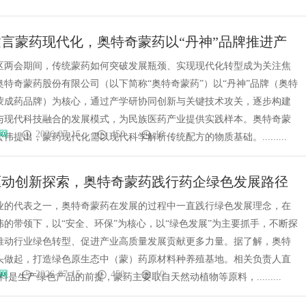
言蒙药现代化，奥特奇蒙药以“丹神”品牌推进产
合
区两会期间，传统蒙药如何突破发展瓶颈、实现现代化转型成为关注焦
奥特奇蒙药股份有限公司（以下简称“奥特奇蒙药”）以“丹神”品牌（奥特
蒙成药品牌）为核心，通过产学研协同创新与关键技术攻关，逐步构建
与现代科技融合的发展模式，为民族医药产业提供实践样本。奥特奇蒙
网
2026-07-15
450
10
伟提出，蒙药现代化需以现代科学解析传统配方的物质基础。.........
驱动创新探索，奥特奇蒙药践行药企绿色发展路径
业的代表之一，奥特奇蒙药在发展的过程中一直践行绿色发展理念，在
伟的带领下，以“安全、环保”为核心，以“绿色发展”为主要抓手，不断探
推动行业绿色转型、促进产业高质量发展贡献更多力量。据了解，奥特
头做起，打造绿色原生态中（蒙）药原材料种养殖基地。相关负责人直
网
2026-07-15
450
10
料是生产绿色产品的前提，蒙药主要取自天然动植物等原料，.........