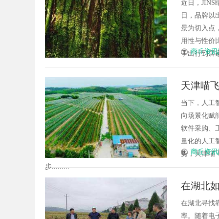
近日，JIN
日，品牌以
景为切入点
用性与性价
商丘资讯
子出行到居家
天津喵飞
服务体
当下，人工
向场景化赋
软件采购、
量化的人工
商丘资讯
势，天津喵
步.........
在湖北
打样企
在湖北寻找
率。随着电