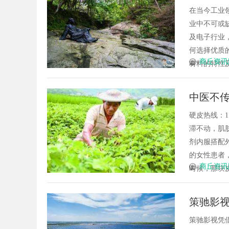
在当今工业
业中不可或
及电子行业，
何选择优质
商丘资讯
材料的特性及应
中医不
复元气
硬皮热线：1
滞不动，肌
剂内服搭配
的女性患者
商丘资讯
时候，那块皮
策驰影
策驰影视凭