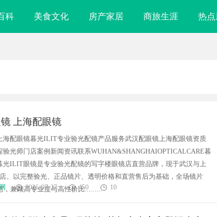
百科
美食文化
房产家居
商旅生涯
热点
镜 上海配眼镜
上海配眼镜暮光ILIT专业验光配镜产品服务武汉配眼镜上海配眼镜资质
验光师门店案例新闻资讯联系WUHAN&SHANGHAIOPTICALCARE暮
镜暮光ILIT眼镜是专业验光配镜的写字楼眼镜店直营品牌，现于武汉与上
门店。以完整验光、正品镜片、透明价格和直营售后为基础，全场镜片
网
2026-07-27
450
10
惠，兼顾高专业度与高性价比.........
、精准及环保的
2828电影网：打造优质影视资源聚合