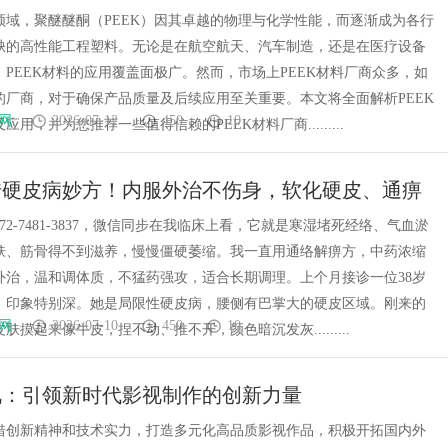
领域，聚醚醚酮（PEEK）因其卓越的物理与化学性能，而逐渐成为各行
缺的高性能工程塑料。无论是在航空航天、汽车制造，还是在医疗设备
PEEK材料的应用覆盖面极广。然而，市场上PEEK材料厂商众多，如
的厂商，对于确保产品质量及后续应用至关重要。本文将全面解析PEEK
网
2026-07-12
450
10
用，并为您推荐一些值得信赖的PEEK材料厂商.........
传硬皮病妙方！内服外治不伤身，软化硬皮、通痹
72-7481-3837，微信同步在我临床上看，它就是寒湿堵死经络、气血淤
肤、筋骨得不到滋养，慢慢僵硬萎缩。我一直用通络解痹方，中药浓缩
外治，温和调体质，不猛药强攻，适合长期调理。上个月接诊一位38岁
，印象特别深。她是局限性硬皮病，腰侧有巴掌大的硬皮区域。刚来的
网
2026-07-10
450
10
肤摸起来像牛皮，捏不动、推不开，颜色暗沉发灰.........
视：引领新时代影视制作的创新力量
借创新精神和技术实力，打造多元化高品质影视作品，积极开拓国内外