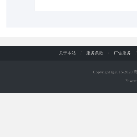
关于本站
/
服务条款
/
广告服务
/
Copyright ◎2015-202
Power