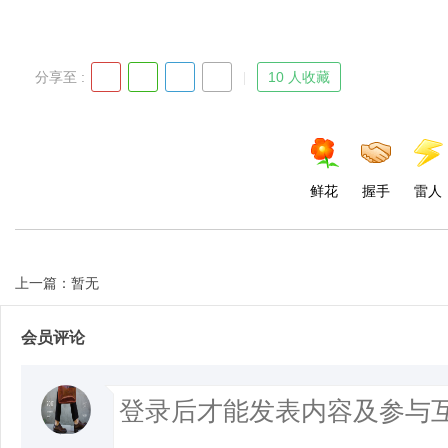
d
分享至 :
10 人收藏
鲜花
握手
雷人
上一篇：暂无
会员评论