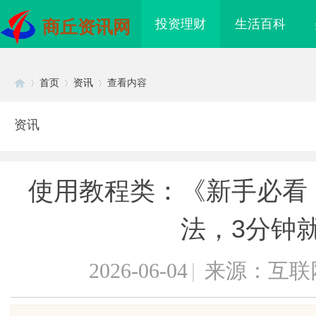
投资理财
生活百科
商丘资讯网
首页
资讯
查看内容
资讯
Di
›
›
›
使用教程类：《新手必看
法，3分钟
2026-06-04
|
来源：互联
sc
眼万年！久匠量身定制
武汉配眼镜 上海配眼镜