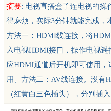
摘要
: 电视直播盒子连电视的
是你整张脸的点睛之
得麻烦，实际3分钟就能完成，
生的气质加分项
方法一：HDMI线连接，将HD
uz
入电视HDMI接口，操作电视遥
应HDMI通道后开机即可使用
用。方法二：AV线连接。没有H
!
（红黄白三色插头），分别插入.....
电视
直播
盒子连电视的操作不复杂，首次使用者大多觉得麻烦，