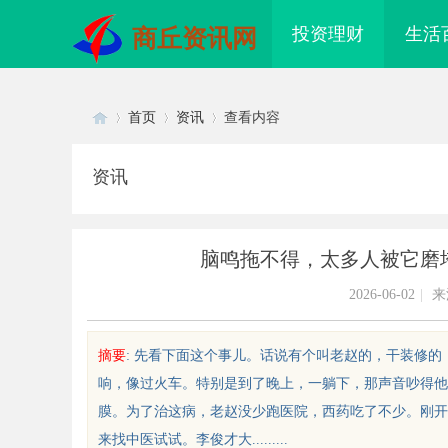
投资理财
生活
商丘资讯网
首页
资讯
查看内容
资讯
Di
›
›
›
脑鸣拖不得，太多人被它磨
2026-06-02
|
来
摘要
: 先看下面这个事儿。话说有个叫老赵的，干装修的
响，像过火车。特别是到了晚上，一躺下，那声音吵得他
sc
膜。为了治这病，老赵没少跑医院，西药吃了不少。刚开
来找中医试试。李俊才大.........
激光焊接系列：高效、精准及环保的
2828电影