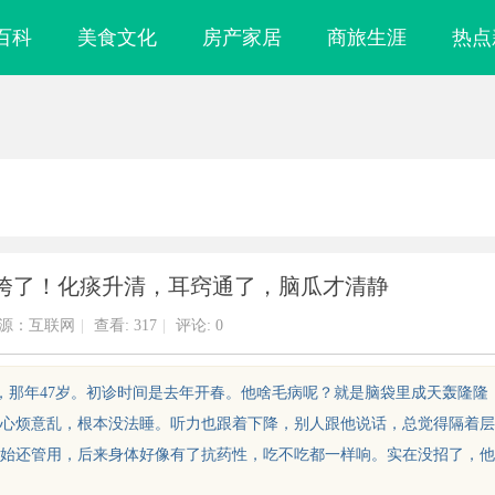
百科
美食文化
房产家居
商旅生涯
热点
垮了！化痰升清，耳窍通了，脑瓜才清静
源：互联网
|
查看:
317
|
评论: 0
，那年47岁。初诊时间是去年开春。他啥毛病呢？就是脑袋里成天轰隆隆
心烦意乱，根本没法睡。听力也跟着下降，别人跟他说话，总觉得隔着层
始还管用，后来身体好像有了抗药性，吃不吃都一样响。实在没招了，他
网：打造优质影视资源聚合
金牌影院：打造极致观影体验