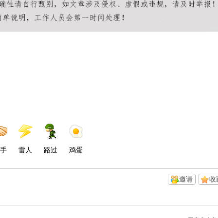
手
雷人
路过
鸡蛋
邀请
收