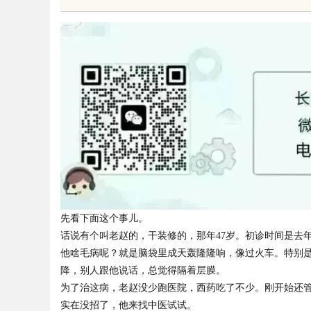
制造解决方案
平台的全新
uz
先看下面这个事儿。
话说有个叫老赵的，干装修的，那年47岁。初诊时间是去
!
他啥毛病呢？就是脑袋里成天轰隆隆响，像过火车。特别
降，别人跟他说话，总觉得隔着层膜。
为了治这病，老赵没少跑医院，西药吃了不少。刚开始还
实在没招了，他来找中医试试。