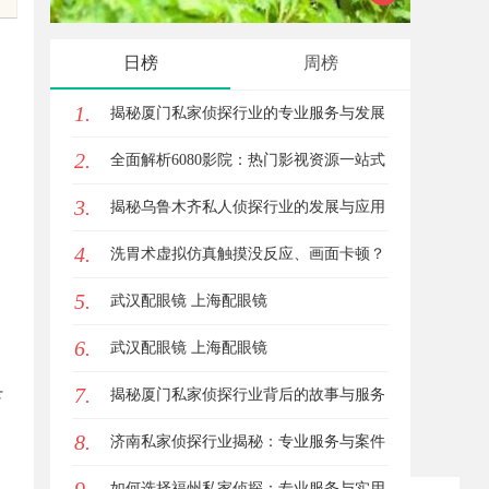
的眉眼唇，才是你整张脸的点睛之
日榜
周榜
笔！淡颜系女生的气质加分项
1.
揭秘厦门私家侦探行业的专业服务与发展
2.
趋势
全面解析6080影院：热门影视资源一站式
3.
观看体验
揭秘乌鲁木齐私人侦探行业的发展与应用
4.
前景
洗胃术虚拟仿真触摸没反应、画面卡顿？
5.
立方幻境破解难题
武汉配眼镜 上海配眼镜
6.
武汉配眼镜 上海配眼镜
7.
揭秘厦门私家侦探行业背后的故事与服务
下
8.
价值
济南私家侦探行业揭秘：专业服务与案件
解析全方位指南
如何选择福州私家侦探：专业服务与实用