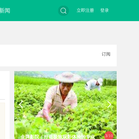
新闻
立即注册
登录
搜
订阅
索
4
/10
的专业
温婉灵动，一眼万年！久匠量身定制