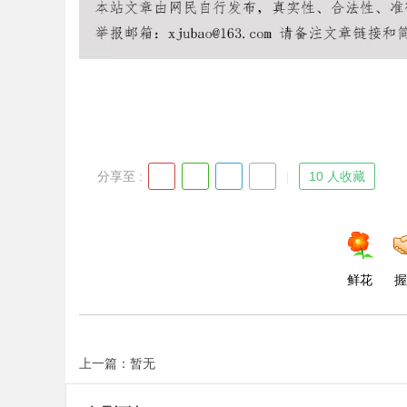
d
分享至 :
10 人收藏
鲜花
握
上一篇：暂无