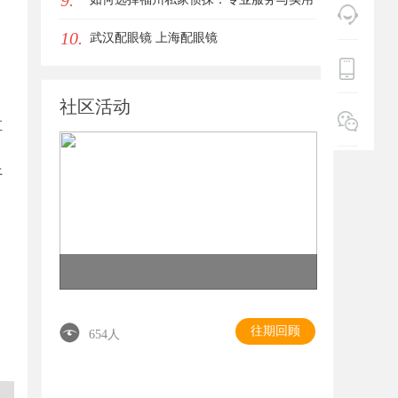
9.
10.
指南详解
武汉配眼镜 上海配眼镜
社区活动
直
上
，
往期回顾
654人