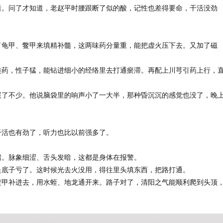
暗。问了才知道，老赵平时腰跟断了似的酸，记性也差得要命，干活没劲
了龟甲、鳖甲来填精补髓，这两味药分量重，能把虚火压下去。又加了磁
类药，性子猛，能钻进细小的经络里去打通瘀滞。再配上川芎引药上行，
展了不少。他说脑袋里的响声小了一大半，那种昏沉沉的感觉也没了，晚
干活也有劲了，听力也比以前强多了。
堵。脉象细涩、舌头发暗，这都是身体在报警。
是底子亏了。这时候光去火没用，得往里头填东西，把路打通。
鳖甲补进去，用水蛭、地龙通开来。路子对了，清阳之气能顺利爬到头顶