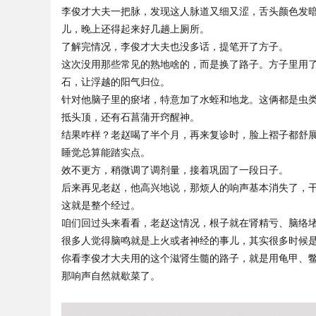
李俊才大夫一把脉，发现这人脉道又细又涩，舌头颜色发
儿，晚上还得起来好几趟上厕所。
了解完情况，李俊才大夫也没多话，提笔开了方子。
这次没用那些常见的熟地啥的，而是换了路子。方子里用
Bo
石，让浮越的阳气归位。
针对他脑子里的瘀堵，特意加了水蛭和地龙。这俩都是虫
抵头顶，还有石菖蒲开窍醒神。
结果咋样？老赵喝了半个月，再来复诊时，脸上褶子都舒
睡觉总算能踏实点。
效不更方，稍微调了调剂量，接着巩固了一段日子。
后来再见老赵，他高兴地说，那烦人的响声基本消失了，
这就是整个经过。
ar
咱们回过头来看看，老赵这情况，根子就在肾精亏、脑络
很多人觉得脑鸣就是上火或者神经的事儿，其实很多时候
你看李俊才大夫用的这个滋肾生髓的路子，就是用龟甲、
那响声自然就歇菜了。