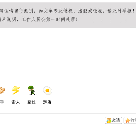
手
雷人
路过
鸡蛋
邀请
收