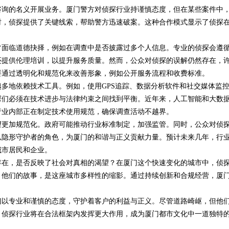
咨询的名义开展业务。厦门警方对侦探行业持谨慎态度，但在某些案件中
时，侦探提供了关键线索，帮助警方迅速破案。这种合作模式显示了侦探
常面临道德抉择，例如在调查中是否披露过多个人信息。专业的侦探会遵
还提供伦理培训，以提升服务质量。然而，公众对侦探的误解仍然存在，
要通过透明化和规范化来改善形象，例如公开服务流程和收费标准。
多地依赖技术工具。例如，使用GPS追踪、数据分析软件和社交媒体监
探们必须在技术进步与法律约束之间找到平衡。近年来，人工智能和大数
行业内部正在制定技术使用规范，确保调查活动不越界。
望更加规范化。政府可能推动行业标准制定，加强监管。同时，公众对侦
以隐形守护者的角色，为厦门的和谐与正义贡献力量。预计未来几年，行
城市居民和企业。
存在，是否反映了社会对真相的渴望？在厦门这个快速变化的城市中，侦
。他们的故事，是这座城市多样性的缩影。通过持续创新和合规经营，厦
们以专业和谨慎的态度，守护着客户的利益与正义。尽管道路崎岖，但他
，侦探行业将在合法框架内发挥更大作用，成为厦门都市文化中一道独特