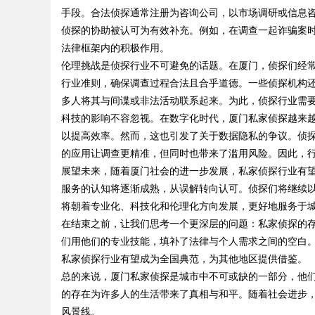
手段。合法侦探通常注册为咨询公司，以市场调研或信息
侦探的协助被认可为有效补充。例如，在调查一起诈骗案
法律框架内的积极作用。
伦理挑战是侦探行业不可避免的话题。在厦门，侦探们经
Bo
行业准则，确保调查过程合法且合乎道德。一些侦探机构
多人将其与间谍或非法活动联系起来。为此，侦探行业需
科技的影响不容忽视。在数字化时代，厦门私家侦探越来越
以提高效率。然而，这也引发了关于数据隐私的争议。侦
的应用让调查更精准，但同时也带来了滥用风险。因此，
展望未来，随着厦门社会的进一步发展，私家侦探行业有
服务的认知将逐渐成熟，从误解转向认可。侦探们将继续
将朝着专业化、科技化和伦理化方向发展，更好地服务于
ar
在结束之前，让我们思考一个更深层的问题：私家侦探的
们用他们的专业技能，填补了法律与个人需求之间的空白
私家侦探行业有望成为全国典范，为其他地区提供借鉴。
总的来说，厦门私家侦探是城市中不可或缺的一部分，他
的存在为许多人的生活带来了真相与和平。随着社会进步
风景线。