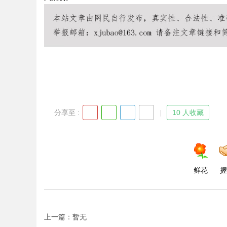
d
分享至 :
10 人收藏
鲜花
握
上一篇：暂无