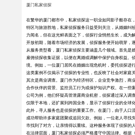
厦门私家侦探
是你整张脸的点睛之
户高效管理多渠道支付
在繁华的厦门都市中，私家侦探这一职业如同影子般存在
生的气质加分项
特区与旅游胜地，私家侦探服务日益受到关注，从婚姻纠
力闻名，但在这光鲜表面之下，侦探行业悄然生长，成为
开放初期，随着市场经济的发展，侦探服务便开始萌芽，
uz
从服务类型看，厦门私家侦探主要涵盖几个领域。首先是
雇佣侦探收集证据，以便在离婚或调解中保护自身权益。
境。例如，一位厦门居民在婚姻出现危机时，委托侦探进
这类案例不仅揭示了侦探的专业性，也反映了社会对家庭
其次是商业调查。厦门作为经济特区，企业竞争激烈，商
合作伙伴的背景、监控员工行为或保护知识产权。在一些
公司为例，他们怀疑高管泄露商业机密，侦探通过深入调
仅限于本地，还扩展到跨国业务，显示了侦探行业的全球
!
此外，寻人服务也是侦探的重要工作。在厦门，由于人口
成功帮助许多家庭团聚或追回欠款。例如，一位老人寻找
市找到了对方，让亲情得以重续。这种服务体现了侦探的
在法律层面，厦门私家侦探必须严格遵守中国法律。根据