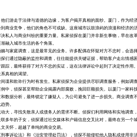
解析
，他们游走于法律与道德的边缘，为客户揭开真相的面纱。厦门，作为经
纷到商业竞争，他们的角色不可或缺。这座城市以鼓浪屿的浪漫和经济的
解决私人与商业纠纷的重要力量。私家侦探在厦门并非新生事物，早在改
逐渐融入城市生活的各个角落。
婚姻与家庭调查，这是最常见的业务。许多配偶在怀疑对方不忠时，会选
侦探们通过隐蔽的监控和调查，往往能提供关键证据，帮助客户走出情感
行跟踪，最终获得了对方不忠的实证，这在法律诉讼中起到了决定性作用
关系真相的渴望。
业间谍和欺诈行为时有发生。私家侦探为企业提供尽职调查服务，例如调
案例中，侦探甚至帮助企业揭露内部腐败，挽回巨额损失。以厦门一家科
查和数据分析，最终锁定了嫌疑人，为公司避免了进一步损失。商业调查
化趋势。
流动大，寻找失散亲人或债务人的需求不断。侦探们利用网络和实地调查
失联多年的子女，侦探通过社交媒体和户籍信息交叉比对，最终在另一个
人文关怀，超越了单纯的商业交易。
《刑事诉讼法》和《治安管理处罚法》，侦探不能侵犯他人隐私或使用非