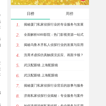
日榜
周榜
济
活
1.
揭秘厦门私家侦探行业的专业服务与发展
革
2.
趋势
全面解析6080影院：热门影视资源一站式
择
3.
观看体验
揭秘乌鲁木齐私人侦探行业的发展与应用
困
。
4.
前景
洗胃术虚拟仿真触摸没反应、画面卡顿？
查
5.
立方幻境破解难题
武汉配眼镜 上海配眼镜
技
6.
不
武汉配眼镜 上海配眼镜
7.
揭秘厦门私家侦探行业背后的故事与服务
，
城
8.
价值
济南私家侦探行业揭秘：专业服务与案件
法
解析全方位指南
如何选择福州私家侦探：专业服务与实用