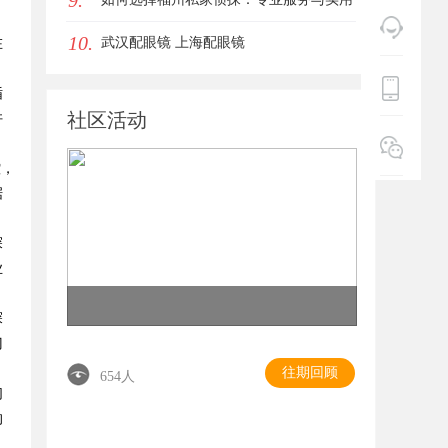
9.
，
10.
指南详解
武汉配眼镜 上海配眼镜
在
循
社区活动
许
控，
据
探
业
探
门
往期回顾
654人
们
的