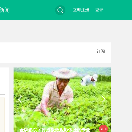
新闻
立即注册
登录
搜
订阅
索
3
/10
金牌影院：打造极致观影体验的专业
温婉灵