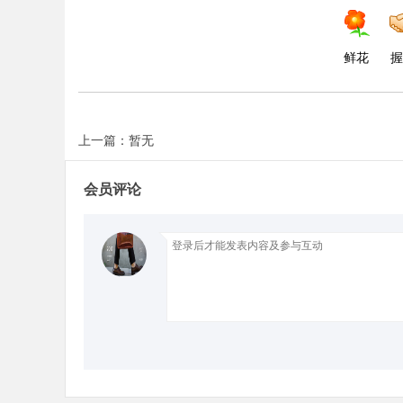
d
鲜花
握
上一篇：暂无
会员评论