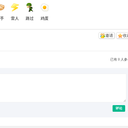
手
雷人
路过
鸡蛋
邀请
收
已有 0 人
评论