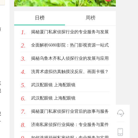
平台
的眉眼
日榜
周榜
笔！淡
随
1.
揭秘厦门私家侦探行业的专业服务与发展
2.
趋势
全面解析6080影院：热门影视资源一站式
3.
观看体验
揭秘乌鲁木齐私人侦探行业的发展与应用
4.
前景
洗胃术虚拟仿真触摸没反应、画面卡顿？
范
5.
立方幻境破解难题
武汉配眼镜 上海配眼镜
现
6.
武汉配眼镜 上海配眼镜
7.
揭秘厦门私家侦探行业背后的故事与服务
观
升
8.
价值
济南私家侦探行业揭秘：专业服务与案件
解析全方位指南
如何选择福州私家侦探：专业服务与实用