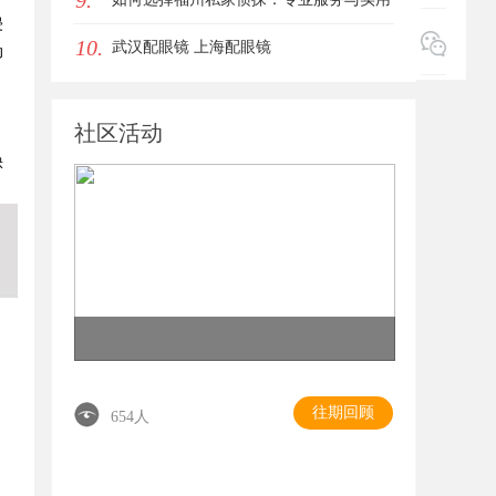
9.
侵
10.
指南详解
武汉配眼镜 上海配眼镜
动
社区活动
缺
往期回顾
654人