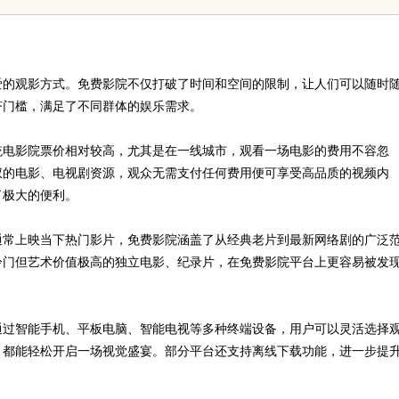
平台的全新体验
爱的观影方式。免费影院不仅打破了时间和空间的限制，让人们可以随时
济门槛，满足了不同群体的娱乐需求。
统电影院票价相对较高，尤其是在一线城市，观看一场电影的费用不容忽
权的电影、电视剧资源，观众无需支付任何费用便可享受高品质的视频内
了极大的便利。
通常上映当下热门影片，免费影院涵盖了从经典老片到最新网络剧的广泛
冷门但艺术价值极高的独立电影、纪录片，在免费影院平台上更容易被发
通过智能手机、平板电脑、智能电视等多种终端设备，用户可以灵活选择
，都能轻松开启一场视觉盛宴。部分平台还支持离线下载功能，进一步提