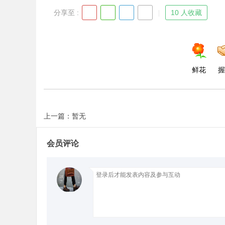
分享至 :
10 人收藏
d
鲜花
握
上一篇：暂无
会员评论