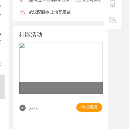
9.
并
10.
指南详解
武汉配眼镜 上海配眼镜
以
社区活动
贷
更
法
往期回顾
654人