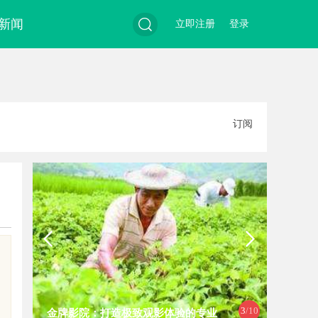
新闻
立即注册
登录
搜
订阅
索
3
/10
金牌影院：打造极致观影体验的专业
温婉灵