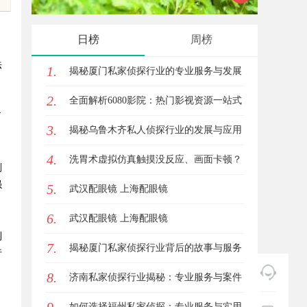
平台
的眉眼
日榜
周榜
笔！淡
法
1.
揭秘厦门私家侦探行业的专业服务与发展
2.
趋势
全面解析6080影院：热门影视资源一站式
了
3.
观看体验
揭秘乌鲁木齐私人侦探行业的发展与应用
4.
前景
洗胃术虚拟仿真触摸没反应、画面卡顿？
刑
强
5.
立方幻境破解难题
武汉配眼镜 上海配眼镜
6.
武汉配眼镜 上海配眼镜
利
7.
揭秘厦门私家侦探行业背后的故事与服务
行
8.
价值
济南私家侦探行业揭秘：专业服务与案件
解析全方位指南
如何选择福州私家侦探：专业服务与实用