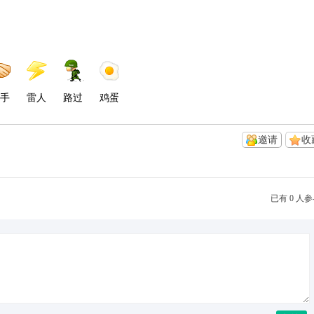
手
雷人
路过
鸡蛋
邀请
收
已有 0 人