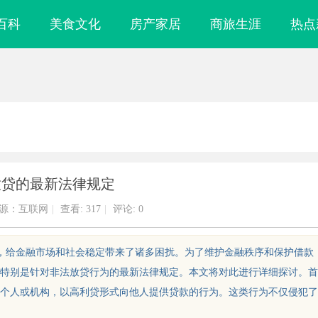
百科
美食文化
房产家居
商旅生涯
热点
放贷的最新法律规定
源：互联网
|
查看:
317
|
评论: 0
重，给金融市场和社会稳定带来了诸多困扰。为了维护金融秩序和保护借款
特别是针对非法放贷行为的最新法律规定。本文将对此进行详细探讨。首
个人或机构，以高利贷形式向他人提供贷款的行为。这类行为不仅侵犯了
、精准及环保的
2828电影网：打造优质影视资源聚合